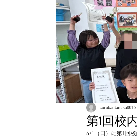
sorobantanaka001
第1回校
6/1（日）に第1回