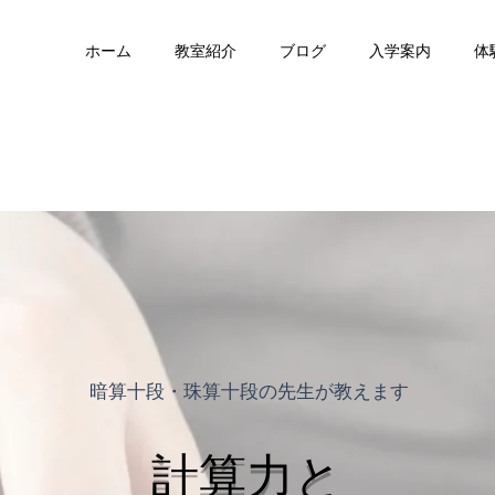
ホーム
教室紹介
ブログ
入学案内
体
​暗算十段・珠算十段の先生が教えます
​計算力と